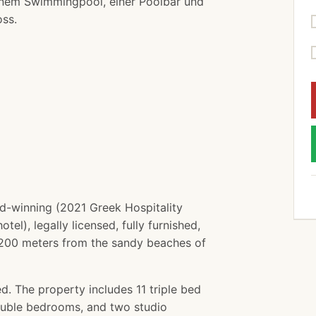
inem Swimmingpool, einer Poolbar und
ss.
rd-winning (2021 Greek Hospitality
el), legally licensed, fully furnished,
 200 meters from the sandy beaches of
ed. The property includes 11 triple bed
ouble bedrooms, and two studio