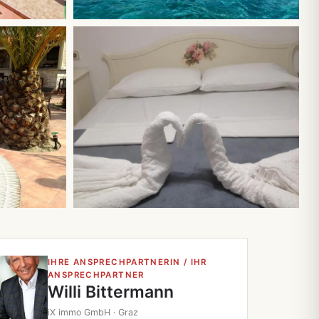
Alle 25 Fotos
IHRE ANSPRECHPARTNERIN / IHR
ANSPRECHPARTNER
Willi Bittermann
iX immo GmbH · Graz