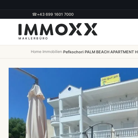
☎
+43 699 1601 7000
Home
Immobilien
›
›
Pefkochori
›
PALM BEACH APARTMENT HOTE