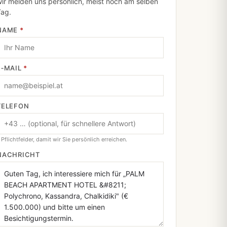
ir melden uns persönlich, meist noch am selben
Tag.
NAME
*
E‑MAIL
*
TELEFON
 Pflichtfelder, damit wir Sie persönlich erreichen.
NACHRICHT