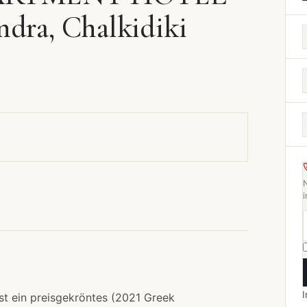
ndra, Chalkidiki
i
I
st ein preisgekröntes (2021 Greek