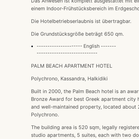
Das Anwesen ist komplett ausgestattet mit e
einem Indoor-Frühstücksbereich im Erdgescho
Die Hotelbetriebserlaubnis ist übertragbar.
Die Grundstücksgröße beträgt 650 qm.
--------------------- English -------
----------------------------
PALM BEACH APARTMENT HOTEL
Polychrono, Kassandra, Halkidiki
Built in 2000, the Palm Beach hotel is an awa
Bronze Award for best Greek apartment city hot
and well-maintained property, located about
Polychrono.
The building area is 520 sqm, legally register
studio apartments, 5 suites, each with two d