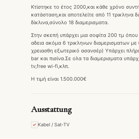
Κτίστηκε το έτος 2000,και κάθε χρόνο συντη
κατάσταση,και αποτελείτε από 11 τρικληνα δ
δίκλινα,σύνολο 18 διαμερισματα.
Στην σκεπή υπάρχει μια σοφίτα 200 τμ όπου
αδεια ακόμα 6 τρικληνων διαμερισματων με
χρειασθη εξωτερικό ασανσέρ) Υπάρχει πλήρ
bar και πισίνα.Σε ολα τα διαμερισματα υπάρχε
tv,free wi-fi,κλπ.
Η τιμή είναι 1.500.000€
Ausstattung
Kabel / Sat-TV