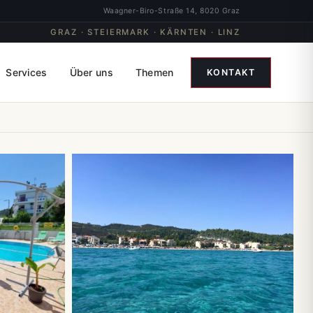
Waagner-Biro-Straße 14, 8020 Graz
GRAZ · STEIERMARK · KÄRNTEN · LINZ
Services
Über uns
Themen
KONTAKT