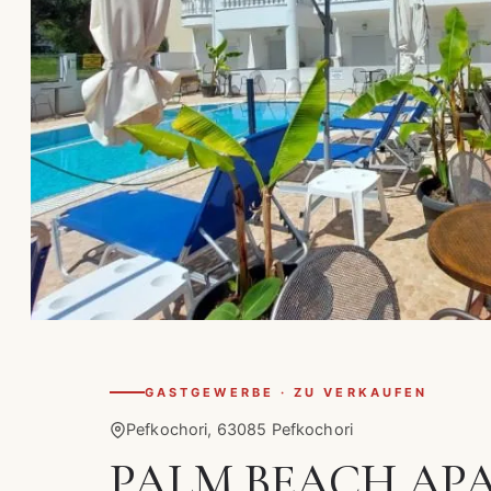
GASTGEWERBE · ZU VERKAUFEN
Pefkochori, 63085 Pefkochori
PALM BEACH AP