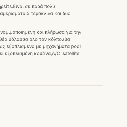
ρείτε.Ειναι σε παρά πολύ
ιαμερισματα,5 τερακλινα και δυο
 νομιμοποιημένη και πλήρωσα για την
 θέα θάλασσα όλο τον κόλπο.(θα
ως εξοπλισμένο με μηχανήματα pool
ι εξοπλισμένη κουζινα,A/C ,satellite