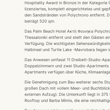
Hospitality Award in Bronze in der Kategorie
lizenziertes, komplett eingerichtetes und ge
den Sandstränden von Polychrono entfernt. 
beträgt 520 qm.
Das Palm Beach Hotel Ακτή Φοινηκα Polychro
Thessaloniki entfernt und stellt den Gästen e
Verfügung. Die wichtigsten Sehenswürdigkei
Halbinsel und Turtle Lake -Mavrobara liegen i
Das Anwesen umfasst 11 Dreibett-Studio-Apart
Doppelzimmern und zwei Studio-Apartments m
Apartments verfügen über Küche, Klimaanlage
Die Genehmigung zum Bau weiterer sechs St
großen Dach mit vollem Meer- und Buchtblick l
externen Aufzug). Die Unterkunft liegt in 375
Rooftop und Barba Mimis, die eine reichhaltig