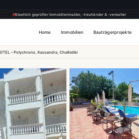
Staatlich geprüfter Immobilienmakler, -treuhänder & -verwalter
Home
Immobilien
Bauträgerprojekte
L – Polychrono, Kassandra, Chalkidiki