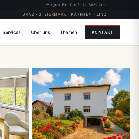
Waagner-Biro-Straße 14, 8020 Graz
GRAZ · STEIERMARK · KÄRNTEN · LINZ
Services
Über uns
Themen
KONTAKT