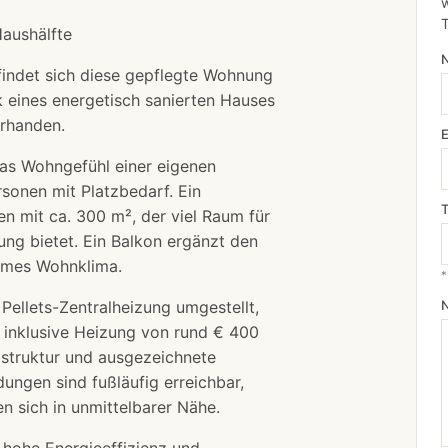
w
Haushälfte
efindet sich diese gepflegte Wohnung
 eines energetisch sanierten Hauses
orhanden.
das Wohngefühl einer eigenen
rsonen mit Platzbedarf. Ein
n mit ca. 300 m², der viel Raum für
tung bietet. Ein Balkon ergänzt den
ehmes Wohnklima.
*
Pellets-Zentralheizung umgestellt,
 inklusive Heizung von rund € 400
astruktur und ausgezeichnete
ungen sind fußläufig erreichbar,
n sich in unmittelbarer Nähe.
 hohe Energieeffizienz und