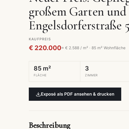
großem Garten und 
Engelsdorferstraße 
KAUFPREIS
€ 220.000
≈ € 2.588 / m² · 85 m² Wohnfläche
85 m²
3
FLÄCHE
ZIMMER
Exposé als PDF ansehen & drucken
Beschreibung