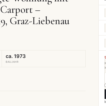
Carport –
59, Graz-Liebenau
ca. 1973
BAUJAHR
i
I