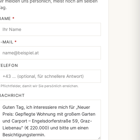
ir melden uns persönlich, meist noch am selben
Tag.
NAME
*
E‑MAIL
*
TELEFON
 Pflichtfelder, damit wir Sie persönlich erreichen.
NACHRICHT