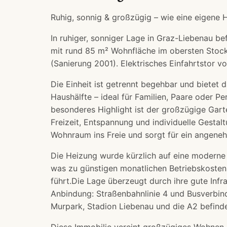
Ruhig, sonnig & großzügig – wie eine eigene 
In ruhiger, sonniger Lage in Graz-Liebenau b
mit rund 85 m² Wohnfläche im obersten Stock
(Sanierung 2001). Elektrisches Einfahrtstor v
Die Einheit ist getrennt begehbar und bietet 
Haushälfte – ideal für Familien, Paare oder Pe
besonderes Highlight ist der großzügige Garte
Freizeit, Entspannung und individuelle Gestal
Wohnraum ins Freie und sorgt für ein angen
Die Heizung wurde kürzlich auf eine moderne 
was zu günstigen monatlichen Betriebskosten
führt.Die Lage überzeugt durch ihre gute Infr
Anbindung: Straßenbahnlinie 4 und Busverbind
Murpark, Stadion Liebenau und die A2 befinde
Diese Immobilie vereint großzügiges Wohnen,