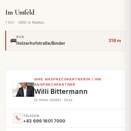
Im Umfeld
1 Ort · ~600 m Radius
BUS
🚌
318 m
Holzerhofstraße/Binder
IHRE ANSPRECHPARTNERIN / IHR
ANSPRECHPARTNER
Willi Bittermann
iX immo GmbH · Graz
TELEFON
+43 699 1601 7000