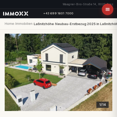
Waagner-Biro-Straße 14, 8020 Graz
+43 699 1601 7000
Home
Immobilien
›
›
Laßnitzhöhe
›
Neubau-Erstbezug 2025 in Laßnitzhö
1/14