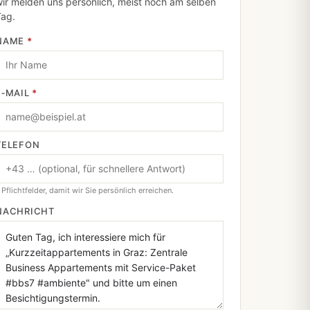
ir melden uns persönlich, meist noch am selben
Tag.
NAME
*
E‑MAIL
*
TELEFON
 Pflichtfelder, damit wir Sie persönlich erreichen.
NACHRICHT