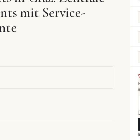
ts mit Service-
nte
i
I