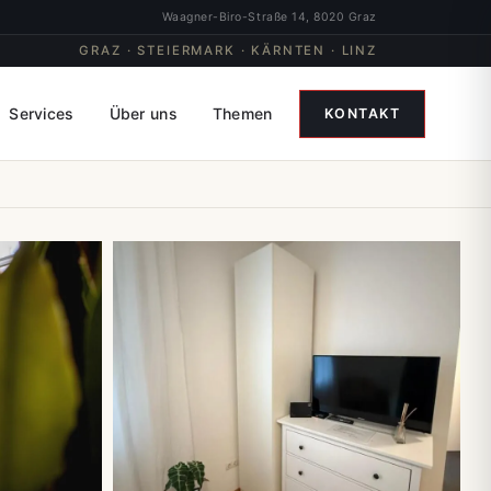
Waagner-Biro-Straße 14, 8020 Graz
GRAZ · STEIERMARK · KÄRNTEN · LINZ
Services
Über uns
Themen
KONTAKT