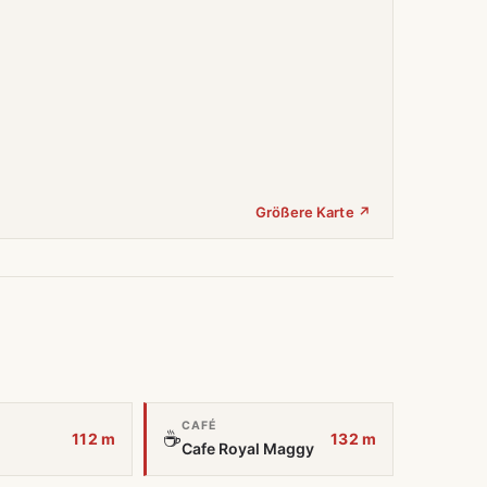
Größere Karte ↗
CAFÉ
☕
112 m
132 m
Cafe Royal Maggy