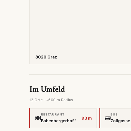
8020 Graz
Im Umfeld
12 Orte · ~600 m Radius
RESTAURANT
BUS
🍽️
🚌
93 m
Babenbergerhof "Zur Klöpferwirtin"
Zollgasse