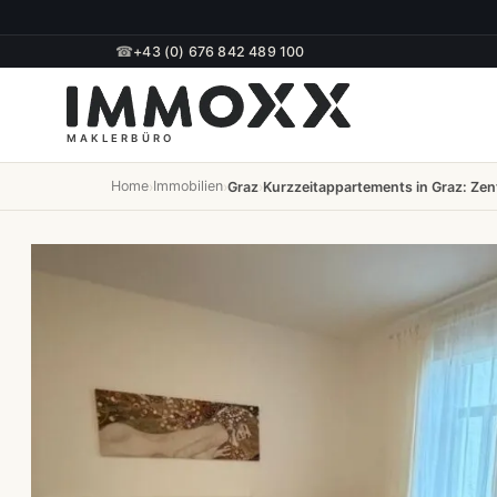
☎
+43 (0) 676 842 489 100
Home
Immobilien
›
›
Graz
›
Kurzzeitappartements in Graz: Zen