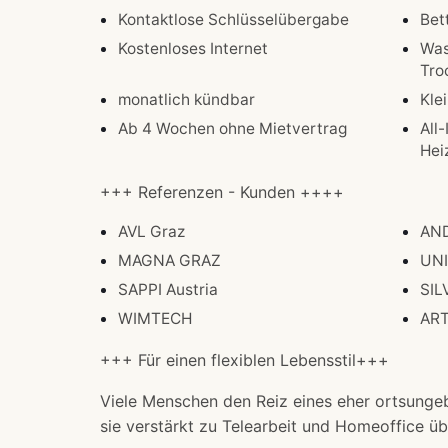
Kontaktlose Schlüsselübergabe
Bet
Kostenloses Internet
Was
Tro
monatlich kündbar
Kle
Ab 4 Wochen ohne Mietvertrag
All
Hei
+++ Referenzen - Kunden ++++
AVL Graz
AND
MAGNA GRAZ
UNI
SAPPI Austria
SIL
WIMTECH
AR
+++ Für einen flexiblen Lebensstil+++
Viele Menschen den Reiz eines eher ortsungeb
sie verstärkt zu Telearbeit und Homeoffice ü