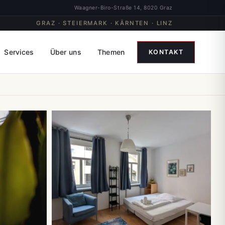
Waagner-Biro-Straße 14, 8020 Graz
GRAZ · STEIERMARK · KÄRNTEN · LINZ
Services
Über uns
Themen
KONTAKT