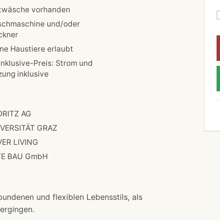
twäsche vorhanden
chmaschine und/oder
ckner
ine Haustiere erlaubt
-Inklusive-Preis: Strom und
zung inklusive
RITZ AG
VERSITÄT GRAZ
VER LIVING
TE BAU GmbH
undenen und flexiblen Lebensstils, als
bergingen.