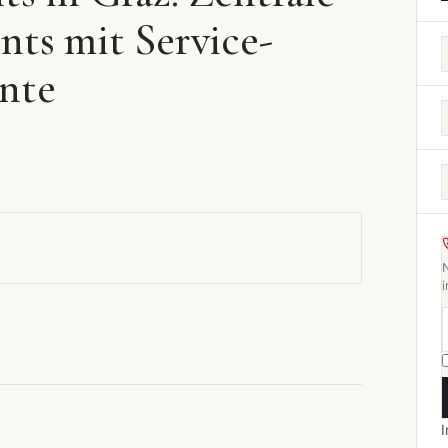
ts mit Service-
nte
i
I