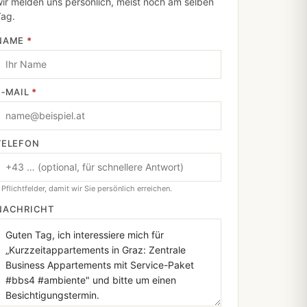
ir melden uns persönlich, meist noch am selben
Tag.
NAME
*
E‑MAIL
*
TELEFON
 Pflichtfelder, damit wir Sie persönlich erreichen.
NACHRICHT