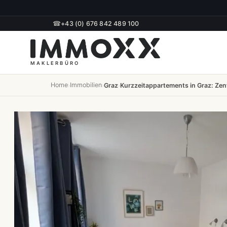
☎
+43 (0) 676 842 489 100
Home
Immobilien
›
›
Graz
›
Kurzzeitappartements in Graz: Zen