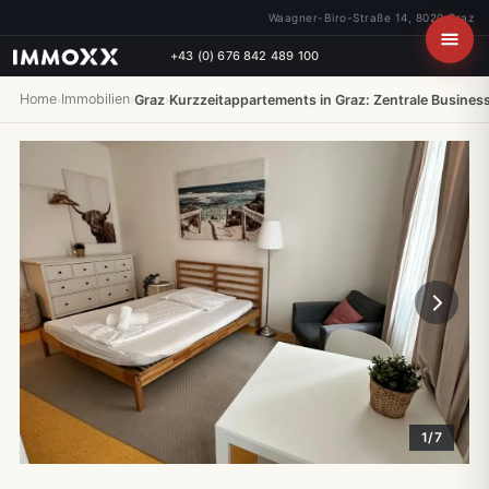
Waagner-Biro-Straße 14, 8020 Graz
+43 (0) 676 842 489 100
Home
Immobilien
›
›
Graz
›
Kurzzeitappartements in Graz: Zentrale Busine
1/7