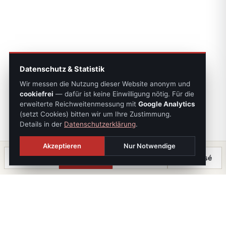
Datenschutz & Statistik
Wir messen die Nutzung dieser Website anonym und
cookiefrei
— dafür ist keine Einwilligung nötig. Für die
erweiterte Reichweitenmessung mit
Google Analytics
(setzt Cookies) bitten wir um Ihre Zustimmung.
Details in der
Datenschutzerklärung
.
Akzeptieren
Nur Notwendige
Anrufen
Termin
Chat
⤓ Exposé