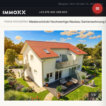
Waagner-Biro-Straße 14, 8020 Graz
+43 676 842 489 600
Home
Immobilien
›
›
Niederschöckl
›
Hochwertige Neubau Gartenwohnung N
1/5