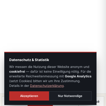
Datenschutz & Statistik
Wir messen die Nutzung dieser Website anonym und
cookiefrei
— dafür ist keine Einwilligung nötig. Für die
erweiterte Reichweitenmessung mit
Google Analytics
(setzt Cookies) bitten wir um Ihre Zustimmung.
Details in der
Datenschutzerklärung
.
Akzeptieren
Nur Notwendige
Anrufen
Termin
Chat
⤓ Exposé