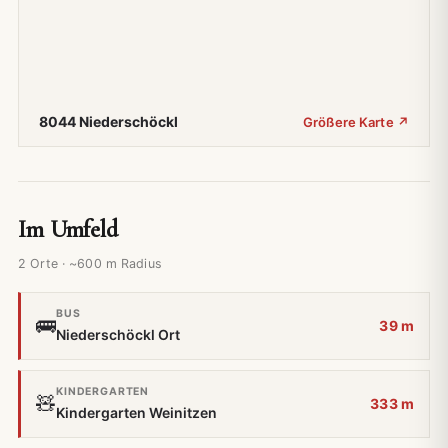
8044 Niederschöckl
Größere Karte ↗
Im Umfeld
2 Orte · ~600 m Radius
BUS
🚌
39 m
Niederschöckl Ort
KINDERGARTEN
🧸
333 m
Kindergarten Weinitzen