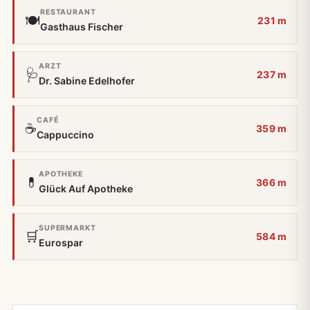
RESTAURANT
🍽️
231 m
Gasthaus Fischer
ARZT
🩺
237 m
Dr. Sabine Edelhofer
CAFÉ
☕
359 m
Cappuccino
APOTHEKE
💊
366 m
Glück Auf Apotheke
SUPERMARKT
🛒
584 m
Eurospar