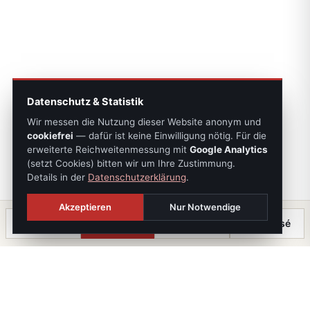
Datenschutz & Statistik
Wir messen die Nutzung dieser Website anonym und
cookiefrei
— dafür ist keine Einwilligung nötig. Für die
erweiterte Reichweitenmessung mit
Google Analytics
(setzt Cookies) bitten wir um Ihre Zustimmung.
Details in der
Datenschutzerklärung
.
Akzeptieren
Nur Notwendige
Anrufen
Termin
Chat
⤓ Exposé