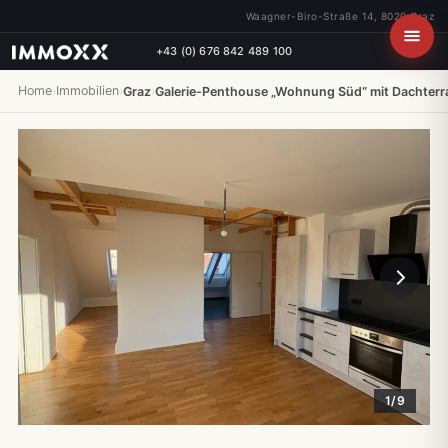
Waagner-Biro-Straße 14, 8020 Graz
+43 (0) 676 842 489 100
Home
Immobilien
›
›
Graz
›
Galerie-Penthouse „Wohnung Süd“ mit Dachterra
1/9