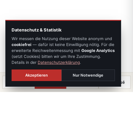
Datenschutz & Statistik
Wir messen die Nutzung dieser Website anonym und
cookiefrei
— dafür ist keine Einwilligung nötig. Für die
erweiterte Reichweitenmessung mit
Google Analytics
(setzt Cookies) bitten wir um Ihre Zustimmung.
Details in der
Datenschutzerklärung
.
Akzeptieren
Nur Notwendige
Anrufen
Termin
Chat
⤓ Exposé