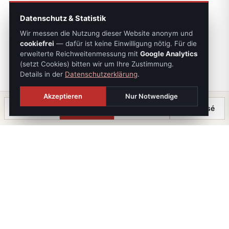
Datenschutz & Statistik
Wir messen die Nutzung dieser Website anonym und
cookiefrei
— dafür ist keine Einwilligung nötig. Für die
erweiterte Reichweitenmessung mit
Google Analytics
(setzt Cookies) bitten wir um Ihre Zustimmung.
Details in der
Datenschutzerklärung
.
Akzeptieren
Nur Notwendige
Anrufen
Termin
Chat
⤓ Exposé