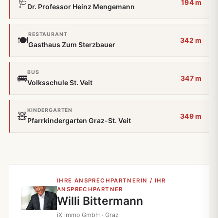
🩺
194 m
Dr. Professor Heinz Mengemann
RESTAURANT
🍽️
342 m
Gasthaus Zum Sterzbauer
BUS
🚌
347 m
Volksschule St. Veit
KINDERGARTEN
🧸
349 m
Pfarrkindergarten Graz-St. Veit
IHRE ANSPRECHPARTNERIN / IHR
ANSPRECHPARTNER
Willi Bittermann
iX immo GmbH · Graz