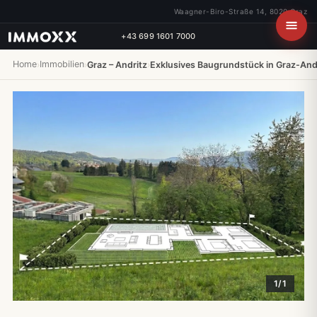
Waagner-Biro-Straße 14, 8020 Graz
+43 699 1601 7000
Home
Immobilien
›
›
Graz – Andritz
›
Exklusives Baugrundstück in Graz-Andr
1/1