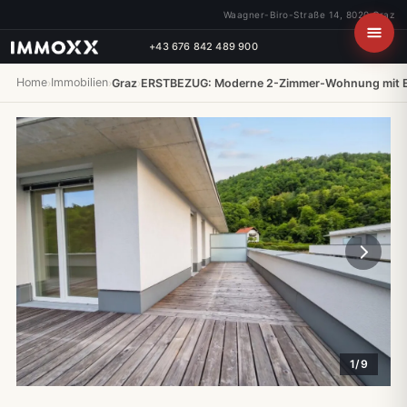
Waagner-Biro-Straße 14, 8020 Graz
+43 676 842 489 900
Home
Immobilien
›
›
Graz
›
ERSTBEZUG: Moderne 2-Zimmer-Wohnung mit E
1/9