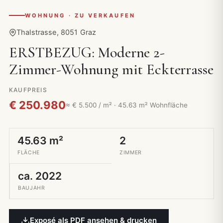
WOHNUNG · ZU VERKAUFEN
Thalstrasse, 8051 Graz
ERSTBEZUG: Moderne 2-
Zimmer-Wohnung mit Eckterrasse
KAUFPREIS
€ 250.980
≈ € 5.500 / m² · 45.63 m² Wohnfläche
45.63 m²
2
FLÄCHE
ZIMMER
ca. 2022
BAUJAHR
Exposé als PDF ansehen & drucken