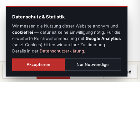
Datenschutz & Statistik
Wir messen die Nutzung dieser Website anonym und
cookiefrei
— dafür ist keine Einwilligung nötig. Für die
erweiterte Reichweitenmessung mit
Google Analytics
(setzt Cookies) bitten wir um Ihre Zustimmung.
Details in der
Datenschutzerklärung
.
Akzeptieren
Nur Notwendige
Anrufen
Termin
Chat
⤓ Exposé