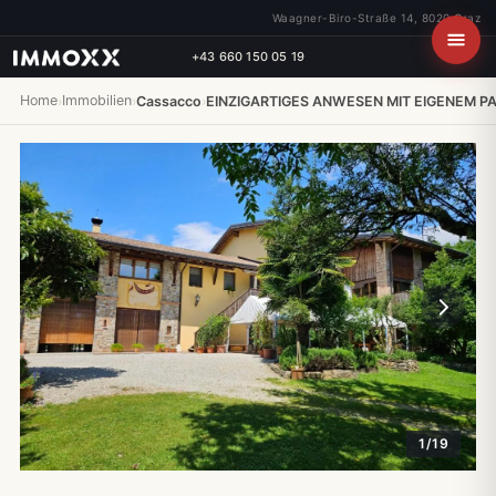
Waagner-Biro-Straße 14, 8020 Graz
+43 660 150 05 19
Home
Immobilien
›
›
Cassacco
›
EINZIGARTIGES ANWESEN MIT EIGENEM P
1/19