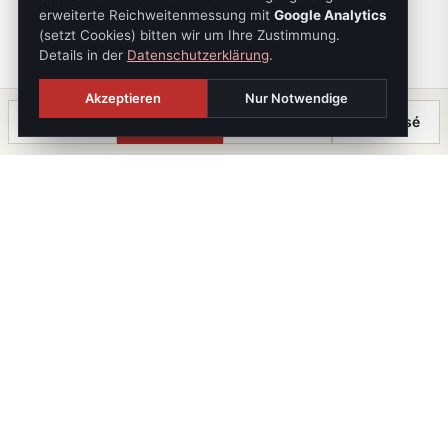
erweiterte Reichweitenmessung mit
Google Analytics
(setzt Cookies) bitten wir um Ihre Zustimmung.
Details in der
Datenschutzerklärung
.
Akzeptieren
Nur Notwendige
Anrufen
Termin
Chat
⤓ Exposé
Die Immobilien Kanzlei
iX immo GmbH. Staatlich geprüfte Immobilienmakler, -
treuhänder und -verwalter. Mitglied im WKO-