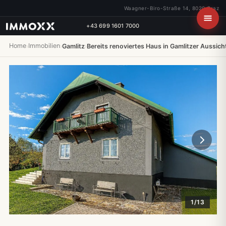
Waagner-Biro-Straße 14, 8020 Graz
+43 699 1601 7000
Home
Immobilien
›
›
Gamlitz
›
Bereits renoviertes Haus in Gamlitzer Aussic
1/13