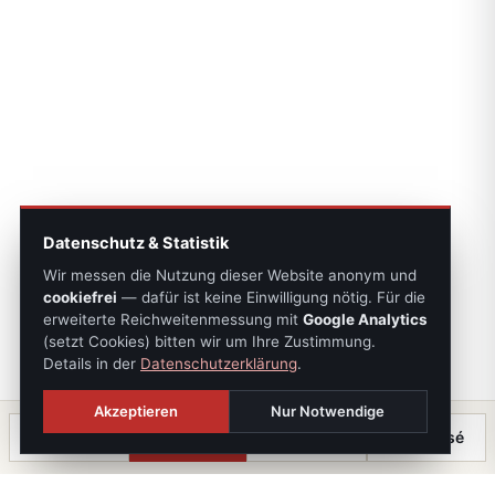
Datenschutz & Statistik
Wir messen die Nutzung dieser Website anonym und
cookiefrei
— dafür ist keine Einwilligung nötig. Für die
erweiterte Reichweitenmessung mit
Google Analytics
(setzt Cookies) bitten wir um Ihre Zustimmung.
Details in der
Datenschutzerklärung
.
Akzeptieren
Nur Notwendige
Anrufen
Termin
Chat
⤓ Exposé