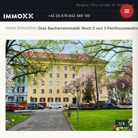
Waagner-Biro-Straße 14, 8020 Graz
+43 (0) 676 842 489 100
Home
Immobilien
›
›
Graz
›
Bauherrenmodell: Noch 2 von 3 Penthousewohn
1/4