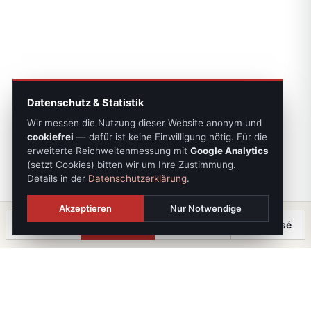
Datenschutz & Statistik
Wir messen die Nutzung dieser Website anonym und
cookiefrei
— dafür ist keine Einwilligung nötig. Für die
erweiterte Reichweitenmessung mit
Google Analytics
(setzt Cookies) bitten wir um Ihre Zustimmung.
Details in der
Datenschutzerklärung
.
Akzeptieren
Nur Notwendige
Anrufen
Termin
Chat
⤓ Exposé