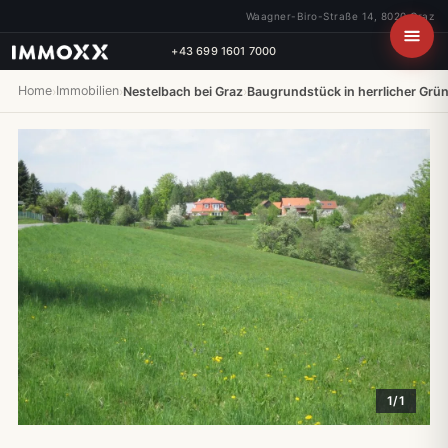
Waagner-Biro-Straße 14, 8020 Graz
+43 699 1601 7000
Home
Immobilien
›
›
Nestelbach bei Graz
›
Baugrundstück in herrlicher Grü
1/1