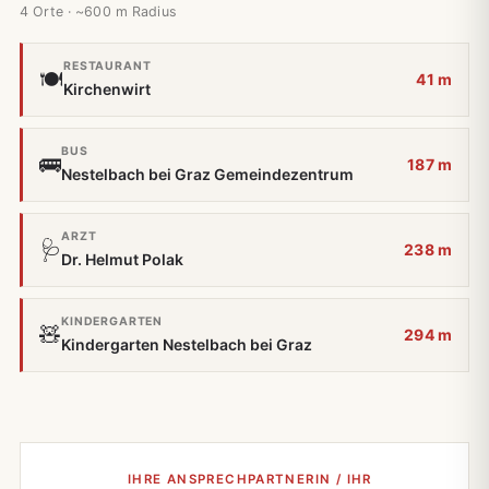
4 Orte · ~600 m Radius
RESTAURANT
🍽️
41 m
Kirchenwirt
BUS
🚌
187 m
Nestelbach bei Graz Gemeindezentrum
ARZT
🩺
238 m
Dr. Helmut Polak
KINDERGARTEN
🧸
294 m
Kindergarten Nestelbach bei Graz
IHRE ANSPRECHPARTNERIN / IHR