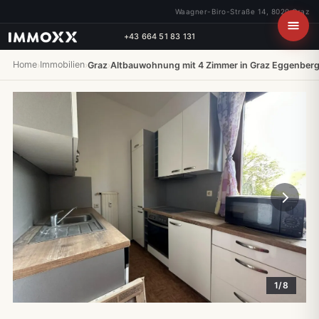
Waagner-Biro-Straße 14, 8020 Graz
+43 664 51 83 131
Home
Immobilien
›
›
Graz
›
Altbauwohnung mit 4 Zimmer in Graz Eggenber
1/8