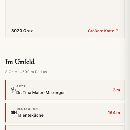
8020 Graz
Größere Karte ↗
Im Umfeld
8 Orte · ~600 m Radius
ARZT
🩺
3 m
Dr. Tina Maier-Mirzinger
RESTAURANT
🍽️
164 m
Talenteküche