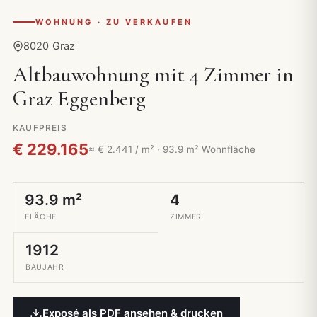
WOHNUNG · ZU VERKAUFEN
8020 Graz
Altbauwohnung mit 4 Zimmer in
Graz Eggenberg
KAUFPREIS
€ 229.165
≈ € 2.441 / m² · 93.9 m² Wohnfläche
93.9 m²
4
FLÄCHE
ZIMMER
1912
BAUJAHR
Exposé als PDF ansehen & drucken