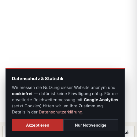
Datenschutz & Statistik
Wir messen die Nutzung dieser Website anonym und
cookiefrei
— dafür ist keine Einwilligung nötig. Für die
erweiterte Reichweitenmessung mit
Google Analytics
(setzt Cookies) bitten wir um Ihre Zustimmung.
Details in der
Datenschutzerklärung
.
Akzeptieren
Nur Notwendige
Anrufen
Termin
Chat
⤓ Exposé