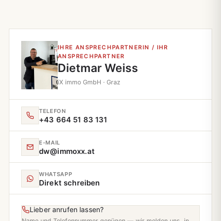
IHRE ANSPRECHPARTNERIN / IHR
ANSPRECHPARTNER
Dietmar Weiss
iX immo GmbH · Graz
TELEFON
+43 664 51 83 131
E‑MAIL
dw@immoxx.at
WHATSAPP
Direkt schreiben
Lieber anrufen lassen?
Name und Telefonnummer genügen — wir melden uns, in