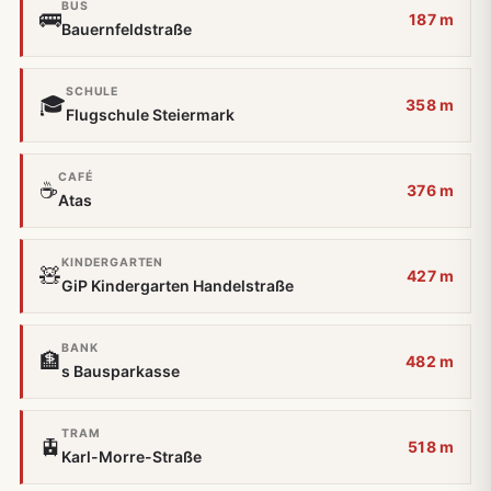
BUS
🚌
187 m
Bauernfeldstraße
SCHULE
🎓
358 m
Flugschule Steiermark
CAFÉ
☕
376 m
Atas
KINDERGARTEN
🧸
427 m
GiP Kindergarten Handelstraße
BANK
🏦
482 m
s Bausparkasse
TRAM
🚊
518 m
Karl-Morre-Straße