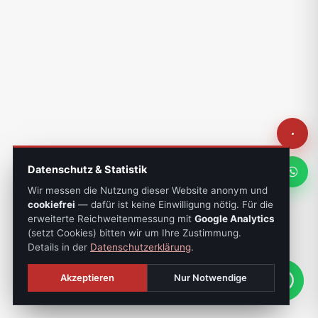
Datenschutz & Statistik
Wir messen die Nutzung dieser Website anonym und
cookiefrei
— dafür ist keine Einwilligung nötig. Für die
erweiterte Reichweitenmessung mit
Google Analytics
(setzt Cookies) bitten wir um Ihre Zustimmung.
Details in der
Datenschutzerklärung
.
Akzeptieren
Nur Notwendige