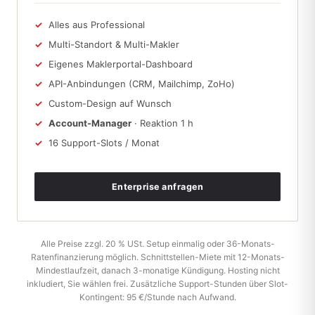
Alles aus Professional
Multi-Standort & Multi-Makler
Eigenes Maklerportal-Dashboard
API-Anbindungen (CRM, Mailchimp, ZoHo)
Custom-Design auf Wunsch
Account-Manager
· Reaktion 1 h
16 Support-Slots / Monat
Enterprise anfragen
Alle Preise zzgl. 20 % USt. Setup einmalig oder 36-Monats-
Ratenfinanzierung möglich. Schnittstellen-Miete mit 12-Monats-
Mindestlaufzeit, danach 3-monatige Kündigung. Hosting nicht
inkludiert, Sie wählen frei. Zusätzliche Support-Stunden über Slot-
Kontingent: 95 €/Stunde nach Aufwand.