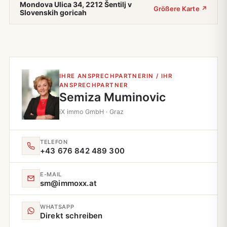
Mondova Ulica 34, 2212 Šentilj v
Größere Karte ↗
Slovenskih goricah
IHRE ANSPRECHPARTNERIN / IHR
ANSPRECHPARTNER
Semiza Muminovic
iX immo GmbH · Graz
TELEFON
+43 676 842 489 300
E‑MAIL
sm@immoxx.at
WHATSAPP
Direkt schreiben