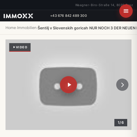
Waagner-Biro-Straße 14, 8020 Graz
+43 676 842 489 300
Home
Immobilien
›
›
Šentilj v Slovenskih goricah
›
NUR NOCH 3 DER NEUEN
VIDEO
1/6