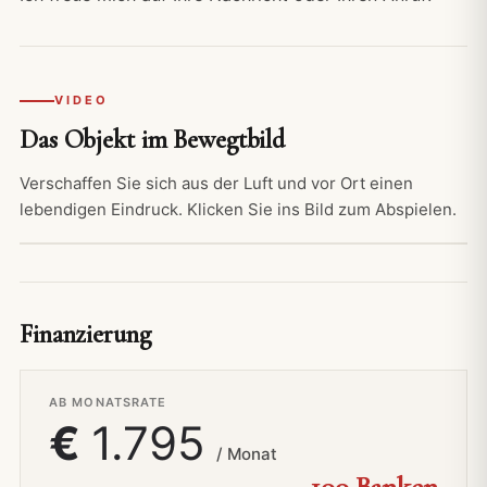
VIDEO
Das Objekt im Bewegtbild
Verschaffen Sie sich aus der Luft und vor Ort einen
lebendigen Eindruck. Klicken Sie ins Bild zum Abspielen.
VIDEO
Finanzierung
Video abspielen
AB MONATSRATE
Drohnenflug & Rundgang
€
1.795
/ Monat
100 Banken