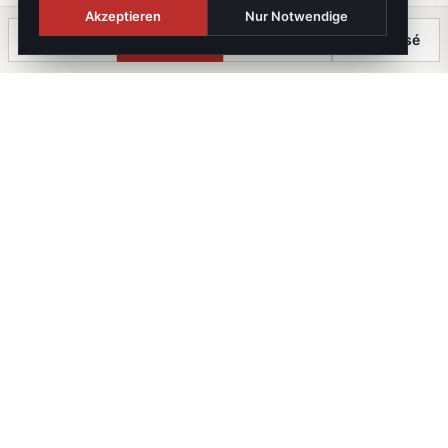
Akzeptieren
Nur Notwendige
Anrufen
Termin
Chat
⤓ Exposé
Die Immobilien Kanzlei
iX immo GmbH. Staatlich geprüfte Immobilienmakler, -
treuhänder und -verwalter. Mitglied im WKO-
Fachverband.
FN 647643 T · UID ATU82344036 · GISA 39459787