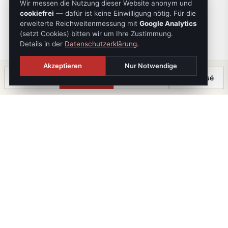
Wir messen die Nutzung dieser Website anonym und
cookiefrei
— dafür ist keine Einwilligung nötig. Für die
erweiterte Reichweitenmessung mit
Google Analytics
(setzt Cookies) bitten wir um Ihre Zustimmung.
Details in der
Datenschutzerklärung
.
Akzeptieren
Nur Notwendige
Anrufen
Termin
Chat
⤓ Exposé
Die Immobilien Kanzlei