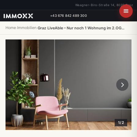
Waagner-Biro-Straße 14, 8020 Graz
+43 676 842 489 300
Home
Immobilien
›
›
Graz
›
LiveAble – Nur noch 1 Wohnung im 2.OG…
1/2