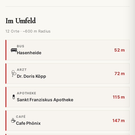
Im Umfeld
12 Orte · ~600 m Radius
BUS
🚌
52 m
Hasenheide
ARZT
🩺
72 m
Dr. Doris Köpp
APOTHEKE
💊
115 m
Sankt Franziskus Apotheke
CAFÉ
☕
147 m
Cafe Phönix