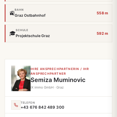
BAHN
🚉
558 m
Graz Ostbahnhof
SCHULE
🎓
592 m
Projektschule Graz
IHRE ANSPRECHPARTNERIN / IHR
ANSPRECHPARTNER
Semiza Muminovic
iX immo GmbH · Graz
TELEFON
+43 676 842 489 300