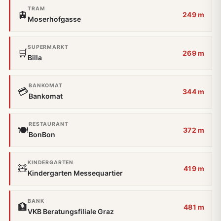
TRAM
🚊
249 m
Moserhofgasse
SUPERMARKT
🛒
269 m
Billa
BANKOMAT
💳
344 m
Bankomat
RESTAURANT
🍽️
372 m
BonBon
KINDERGARTEN
🧸
419 m
Kindergarten Messequartier
BANK
🏦
481 m
VKB Beratungsfiliale Graz