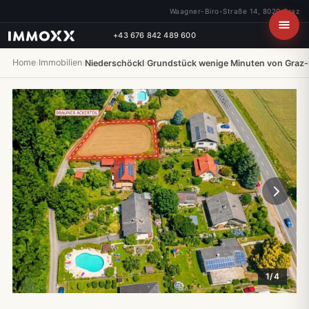
Waagner-Biro-Straße 14, 8020 Graz
+43 676 842 489 600
Home
Immobilien
›
›
Niederschöckl
›
Grundstück wenige Minuten von Graz-M
1/4