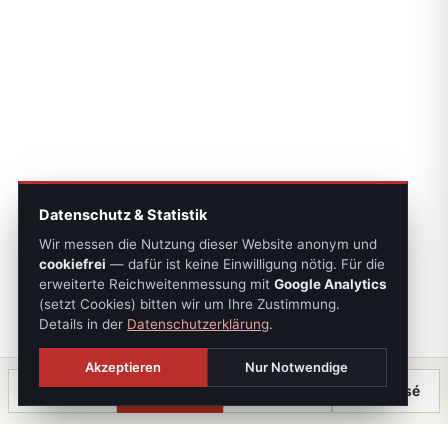
Datenschutz & Statistik
Wir messen die Nutzung dieser Website anonym und
cookiefrei
— dafür ist keine Einwilligung nötig. Für die
erweiterte Reichweitenmessung mit
Google Analytics
(setzt Cookies) bitten wir um Ihre Zustimmung.
Details in der
Datenschutzerklärung
.
Akzeptieren
Nur Notwendige
Anrufen
Termin
Chat
⤓ Exposé