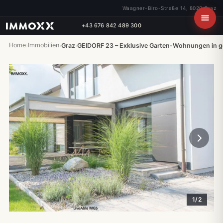
Waagner-Biro-Straße 14, 8020 Graz
+43 676 842 489 300
Home
Immobilien
›
›
Graz
›
GEIDORF 23 – Exklusive Garten-Wohnungen in 
1/2