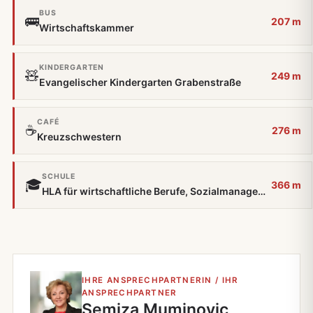
BUS
🚌
207 m
Wirtschaftskammer
KINDERGARTEN
🧸
249 m
Evangelischer Kindergarten Grabenstraße
CAFÉ
☕
276 m
Kreuzschwestern
SCHULE
🎓
366 m
HLA für wirtschaftliche Berufe, Sozialmanagement
IHRE ANSPRECHPARTNERIN / IHR
ANSPRECHPARTNER
Semiza Muminovic