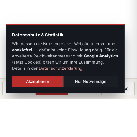
Datenschutz & Statistik
Wir messen die Nutzung dieser Website anonym und
cookiefrei
— dafür ist keine Einwilligung nötig. Für die
erweiterte Reichweitenmessung mit
Google Analytics
(setzt Cookies) bitten wir um Ihre Zustimmung.
Details in der
Datenschutzerklärung
.
Akzeptieren
Nur Notwendige
Anrufen
Termin
Chat
⤓ Exposé