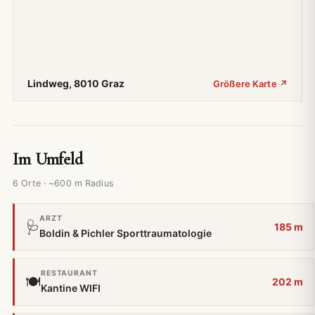
Lindweg, 8010 Graz
Größere Karte ↗
Im Umfeld
6 Orte · ~600 m Radius
ARZT
🩺
185 m
Boldin & Pichler Sporttraumatologie
RESTAURANT
🍽️
202 m
Kantine WIFI