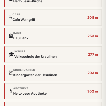
Herz-Jesu-Kirche
CAFÉ
☕
208 m
Cafe Weingrill
BANK
🏦
253 m
BKS Bank
SCHULE
🎓
277 m
Volksschule der Ursulinen
KINDERGARTEN
🧸
293 m
Kindergarten der Ursulinen
APOTHEKE
💊
302 m
Herz-Jesu Apotheke