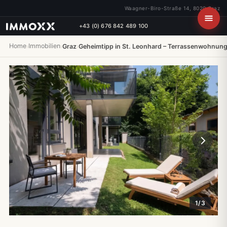
Waagner-Biro-Straße 14, 8020 Graz
+43 (0) 676 842 489 100
Home
Immobilien
›
›
Graz
›
Geheimtipp in St. Leonhard – Terrassenwohnun
1/3