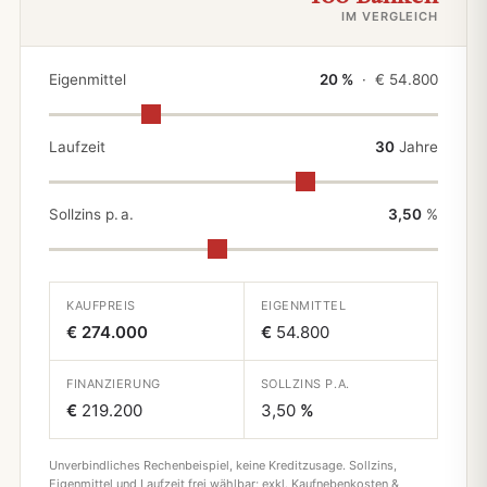
IM VERGLEICH
Eigenmittel
20 %
· €
54.800
Laufzeit
30
Jahre
Sollzins p. a.
3,50
%
KAUFPREIS
EIGENMITTEL
€ 274.000
€
54.800
FINANZIERUNG
SOLLZINS P.A.
€
219.200
3,50
%
Unverbindliches Rechenbeispiel, keine Kreditzusage. Sollzins,
Eigenmittel und Laufzeit frei wählbar; exkl. Kaufnebenkosten &