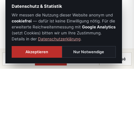
Datenschutz & Statistik
Wir messen die Nutzung dieser Website anonym und
cookiefrei
— dafür ist keine Einwilligung nötig. Für die
erweiterte Reichweitenmessung mit
Google Analytics
(setzt Cookies) bitten wir um Ihre Zustimmung.
Details in der
Datenschutzerklärung
.
Akzeptieren
Nur Notwendige
Anrufen
Termin
Chat
⤓ Exposé