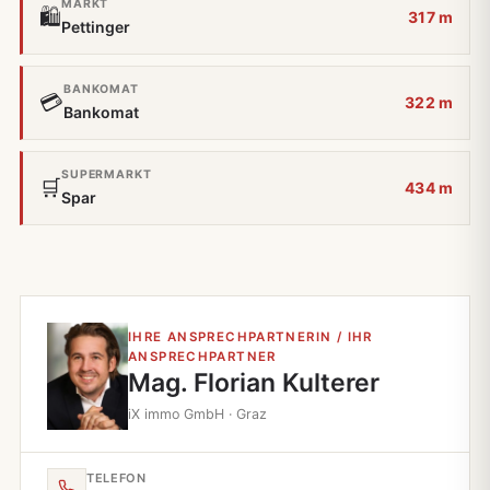
MARKT
🛍️
317 m
Pettinger
BANKOMAT
💳
322 m
Bankomat
SUPERMARKT
🛒
434 m
Spar
IHRE ANSPRECHPARTNERIN / IHR
ANSPRECHPARTNER
Mag. Florian Kulterer
iX immo GmbH · Graz
TELEFON