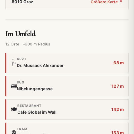
8010 Graz
Größere Karte ↗
Im Umfeld
12 Orte · ~600 m Radius
ARZT
🩺
68 m
Dr. Mussack Alexander
BUS
🚌
127 m
Nibelungengasse
RESTAURANT
🍽️
142 m
Cafe Global im Wall
TRAM
🚊
153 m