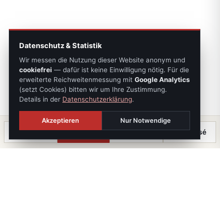
Datenschutz & Statistik
Wir messen die Nutzung dieser Website anonym und
cookiefrei
— dafür ist keine Einwilligung nötig. Für die
erweiterte Reichweitenmessung mit
Google Analytics
(setzt Cookies) bitten wir um Ihre Zustimmung.
Details in der
Datenschutzerklärung
.
Akzeptieren
Nur Notwendige
Anrufen
Termin
Chat
⤓ Exposé