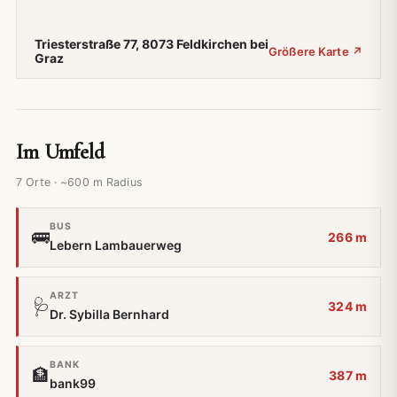
Triesterstraße 77, 8073 Feldkirchen bei
Größere Karte ↗
Graz
Im Umfeld
7 Orte · ~600 m Radius
BUS
🚌
266 m
Lebern Lambauerweg
ARZT
🩺
324 m
Dr. Sybilla Bernhard
BANK
🏦
387 m
bank99