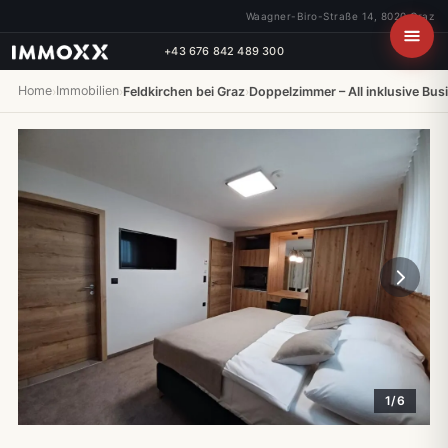
Waagner-Biro-Straße 14, 8020 Graz
+43 676 842 489 300
Home
Immobilien
›
›
Feldkirchen bei Graz
›
Doppelzimmer – All inklusive Bu
1/6