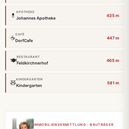
APOTHEKE
💊
435 m
Johannes Apotheke
CAFÉ
☕
447 m
DorfCafe
RESTAURANT
🍽️
465 m
Feldkirchnerhof
KINDERGARTEN
🧸
581 m
Kindergarten
IMMOBILIENVERMITTLUNG · BAUTRÄGER