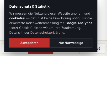
Datenschutz & Statistik
Wir messen die Nutzung dieser Website anonym und
cookiefrei
— dafür ist keine Einwilligung nötig. Für die
erweiterte Reichweitenmessung mit
Google Analytics
(setzt Cookies) bitten wir um Ihre Zustimmung.
Details in der
Datenschutzerklärung
.
Akzeptieren
Nur Notwendige
Anrufen
Termin
Chat
⤓ Exposé