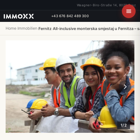
Waagner-Biro-Straße 14, 8020 Graz
+43 676 842 489 300
Home
Immobilien
›
›
Fernitz
›
All-inclusive monterska smjestaj u Fernitza –
1/2