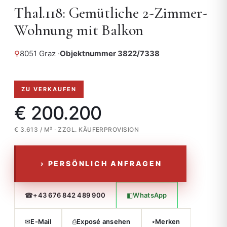
Thal.118: Gemütliche 2-Zimmer-
Wohnung mit Balkon
⚲
8051 Graz ·
Objektnummer 3822/7338
ZU VERKAUFEN
€ 200.200
€ 3.613 / M² · ZZGL. KÄUFERPROVISION
› PERSÖNLICH ANFRAGEN
☎
◧
+43 676 842 489 900
WhatsApp
✉
⎙
⭑
E-Mail
Exposé ansehen
Merken