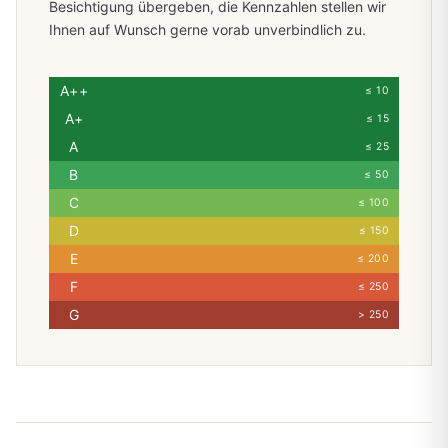
Besichtigung übergeben, die Kennzahlen stellen wir
Ihnen auf Wunsch gerne vorab unverbindlich zu.
A++
≤ 10
A+
≤ 15
A
≤ 25
B
≤ 50
C
≤ 100
D
≤ 150
E
≤ 200
F
≤ 250
G
> 250