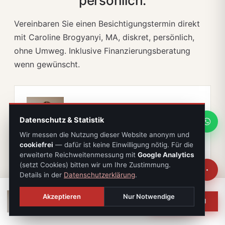
persönlich.
Vereinbaren Sie einen Besichtigungstermin direkt
mit Caroline Brogyanyi, MA, diskret, persönlich,
ohne Umweg. Inklusive Finanzierungsberatung
wenn gewünscht.
Datenschutz & Statistik
Wir messen die Nutzung dieser Website anonym und
Caroline Brogyanyi, MA
cookiefrei
— dafür ist keine Einwilligung nötig. Für die
Projektverkauf · Bauträger-Projekte · IMMOXX. Graz
erweiterte Reichweitenmessung mit
Google Analytics
(setzt Cookies) bitten wir um Ihre Zustimmung.
☎ +43 676 842 489 900
WhatsApp
Details in der
Datenschutzerklärung
.
Caroline Brogyanyi, MA
Akzeptieren
Nur Notwendige
ANFRAGEN
Ihr Ansprechpartner