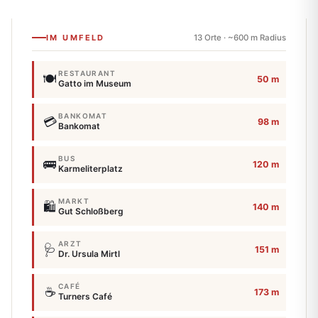
IM UMFELD
13 Orte · ~600 m Radius
RESTAURANT
🍽️
50 m
Gatto im Museum
BANKOMAT
💳
98 m
Bankomat
BUS
🚌
120 m
Karmeliterplatz
MARKT
🛍️
140 m
Gut Schloßberg
ARZT
🩺
151 m
Dr. Ursula Mirtl
CAFÉ
☕
173 m
Turners Café