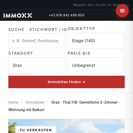
Waagner-Biro-Straße 14, 8020 Graz
+43 676 842 489 900
OBJEKTTYP
SUCHE · STICHWORT / ID
STANDORT
PREIS BIS
Immobilien finden →
Home
›
Immobilien
›
Graz · Thal.118: Gemütliche 2-Zimmer-
Wohnung mit Balkon
ZU VERKAUFEN