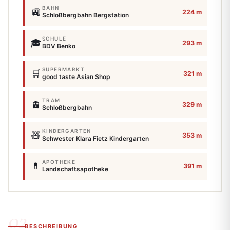
BAHN
🚉
224 m
Schloßbergbahn Bergstation
SCHULE
🎓
293 m
BDV Benko
SUPERMARKT
🛒
321 m
good taste Asian Shop
TRAM
🚊
329 m
Schloßbergbahn
KINDERGARTEN
🧸
353 m
Schwester Klara Fietz Kindergarten
APOTHEKE
💊
391 m
Landschaftsapotheke
BESCHREIBUNG