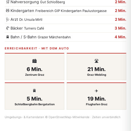
🛒
Nahversorgung
2 Min.
Gut Schloßberg
🧸
Kindergarten
2 Min.
Freibereich GIP Kindergarten Paulustorgasse
🩺
Arzt
2 Min.
Dr. Ursula Mirtl
🥐
Bäcker
3 Min.
Turners Café
🚆
Bahn / S-Bahn
4 Min.
Grazer Märchenbahn
ERREICHBARKEIT · MIT DEM AUTO
🏙️
🛣️
6 Min.
21 Min.
Zentrum Graz
Graz-Webling
🚆
✈️
5 Min.
19 Min.
Schloßbergbahn Bergstation
Flughafen Graz
Umgebungs- & Kartendaten © OpenStreetMap-Mitwirkende · Zeiten unverbindlich