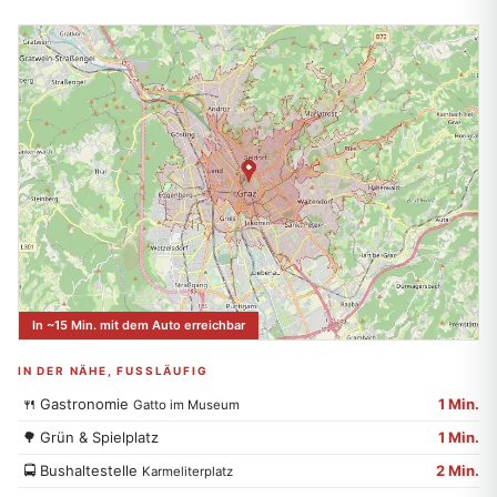
In ~15 Min. mit dem Auto erreichbar
IN DER NÄHE, FUSSLÄUFIG
🍴
Gastronomie
1 Min.
Gatto im Museum
🌳
Grün & Spielplatz
1 Min.
🚍
Bushaltestelle
2 Min.
Karmeliterplatz