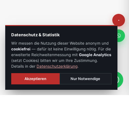
Datenschutz & Statistik
Wir messen die Nutzung dieser Website anonym und
cookiefrei
— dafür ist keine Einwilligung nötig. Für die
erweiterte Reichweitenmessung mit
Google Analytics
(setzt Cookies) bitten wir um Ihre Zustimmung.
Details in der
Datenschutzerklärung
.
Akzeptieren
Nur Notwendige