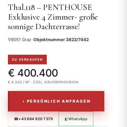
Thal.118 – PENTHOUSE
Exklusive 4 Zimmer- große
sonnige Dachterrasse!
⚲
8051 Graz ·
Objektnummer 3822/7442
ZU VERKAUFEN
€ 400.400
€ 4.330 / M² · ZZGL. KÄUFERPROVISION
› PERSÖNLICH ANFRAGEN
☎
◧
+43 664 920 7379
WhatsApp