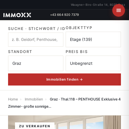
Waagner-Biro-Straße 14, 8020 Graz
+43 664 920 7379
OBJEKTTYP
SUCHE · STICHWORT / ID
STANDORT
PREIS BIS
Immobilien finden →
Home
›
Immobilien
›
Graz · Thal.118 – PENTHOUSE Exklusive 4
Zimmer- große sonnige…
ZU VERKAUFEN