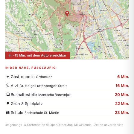
In ~15 Min. mit dem Auto erreichbar
IN DER NÄHE, FUSSLÄUFIG
🍴
Gastronomie
6 Min.
Orthacker
🩺
Arzt
16 Min.
Dr. Helga Luttenberger-Streit
🚍
Bushaltestelle
20 Min.
Mantscha Borovnjak
🌳
Grün & Spielplatz
22 Min.
🏫
Schule
23 Min.
Fachschule St. Martin
Umgebungs- & Kartendaten © OpenStreetMap-Mitwirkende · Zeiten unverbindlich