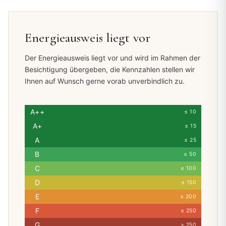
Energieausweis liegt vor
Der Energieausweis liegt vor und wird im Rahmen der
Besichtigung übergeben, die Kennzahlen stellen wir
Ihnen auf Wunsch gerne vorab unverbindlich zu.
A++
≤ 10
A+
≤ 15
A
≤ 25
B
≤ 50
C
≤ 100
D
≤ 150
E
≤ 200
F
≤ 250
G
> 250