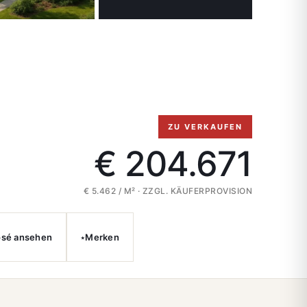
ZU VERKAUFEN
€ 204.671
€ 5.462 / M² · ZZGL. KÄUFERPROVISION
⭑
sé ansehen
Merken