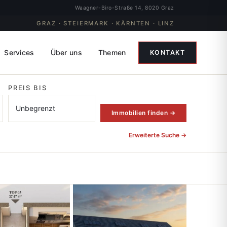
Waagner-Biro-Straße 14, 8020 Graz
GRAZ · STEIERMARK · KÄRNTEN · LINZ
Services
Über uns
Themen
KONTAKT
PREIS BIS
Immobilien finden →
Erweiterte Suche →