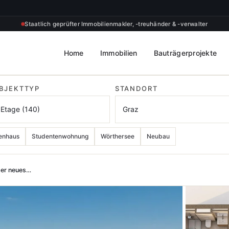
Staatlich geprüfter Immobilienmakler, -treuhänder & -verwalter
Home
Immobilien
Bauträgerprojekte
BJEKTTYP
STANDORT
enhaus
Studentenwohnung
Wörthersee
Neubau
ser neues…