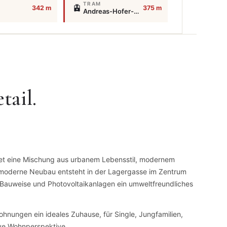
TRAM
🚊
342 m
375 m
Andreas-Hofer-Platz/Joanneumsviertel
tail.
tet eine Mischung aus urbanem Lebensstil, modernem
moderne Neubau entsteht in der Lagergasse im Zentrum
 Bauweise und Photovoltaikanlagen ein umweltfreundliches
hnungen ein ideales Zuhause, für Single, Jungfamilien,
ive Wohnperspektive.