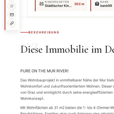
KINDERGARTEN
BANK
🧸
🏦
302 m
Städtischer Kindergarten Friedrichstraße/Augarten
bank99
BESCHREIBUNG
Diese Immobilie im De
PURE ON THE MUR RIVER!
Das Wohnbauprojekt in unmittelbarer Nähe der Mur bie
Wohnkomfort und zukunftsorientiertem Wohnen. Dieser 
von Graz und ermöglicht durch seine energieeffizienten
Wohnkonzept.
Mit Wohnflächen ab 31 m2 bieten die 1- bis 4-Zimmer-Wo
Berufstätigen, Familien aber auch Anlegern eine attrakt