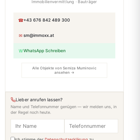
Immobilienvermittlung · Bauträger
☎
+43 676 842 489 300
✉
sm@immoxx.at
W
WhatsApp Schreiben
Alle Objekte von Semiza Muminovic
ansehen →
Lieber anrufen lassen?
Name und Telefonnummer genügen — wir melden uns, in
der Regel noch heute.
Ich stimme der
Datenschutzerklärung
zu.