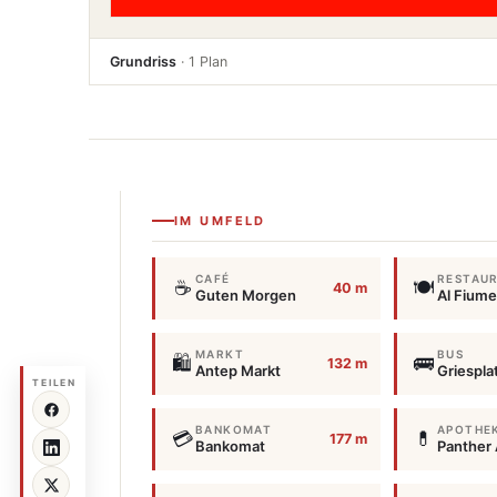
Grundriss
· 1 Plan
IM UMFELD
CAFÉ
RESTAU
☕
🍽️
40 m
Guten Morgen
Al Fiume
MARKT
BUS
🛍️
🚌
132 m
Antep Markt
Griespla
TEILEN
BANKOMAT
APOTHE
💳
💊
177 m
Bankomat