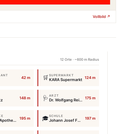
Vollbild ↗
12 Orte · ~600 m Radius
RANT
SUPERMARKT
🛒
42 m
124 m
KARA Supermarkt
ARZT
🩺
148 m
175 m
tz
Dr. Wolfgang Reisenhofer
KE
SCHULE
🎓
195 m
197 m
Panther Apotheke
Johann Josef Fux Konservatorium