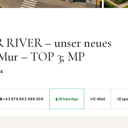
RIVER – unser neues
 Mur – TOP 3; MP
94
☎
◧
✉
⎙
+43 676 842 489 300
WhatsApp
E-Mail
Expo