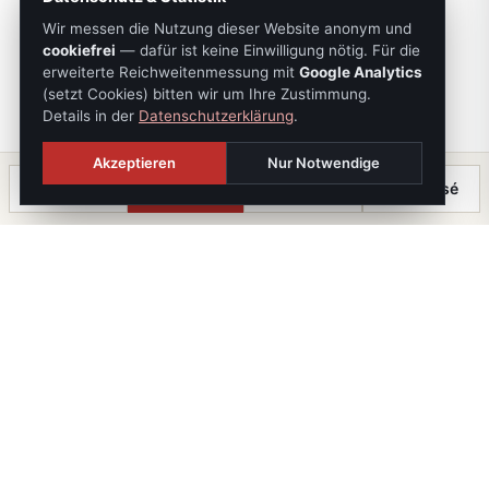
Wir messen die Nutzung dieser Website anonym und
cookiefrei
— dafür ist keine Einwilligung nötig. Für die
erweiterte Reichweitenmessung mit
Google Analytics
(setzt Cookies) bitten wir um Ihre Zustimmung.
Details in der
Datenschutzerklärung
.
Akzeptieren
Nur Notwendige
Anrufen
Termin
Chat
⤓ Exposé
Die Immobilien Kanzlei