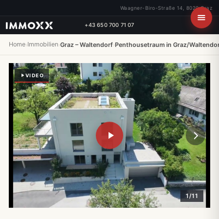
Waagner-Biro-Straße 14, 8020 Graz
+43 650 700 71 07
Home
Immobilien
›
›
Graz – Waltendorf
›
Penthousetraum in Graz/Waltendorf
VIDEO
1/11