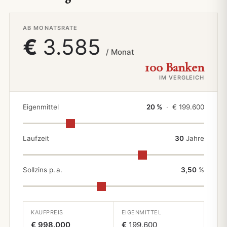
Video abspielen
AB MONATSRATE
Drohnenflug & Rundgang
€
3.585
/ Monat
100 Banken
IM VERGLEICH
Eigenmittel
20 %
· €
199.600
Laufzeit
30
Jahre
Sollzins p. a.
3,50
%
KAUFPREIS
EIGENMITTEL
€ 998.000
€
199.600