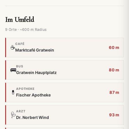
Im Umfeld
9 Orte · ~600 m Radius
CAFÉ
☕
60 m
Marktcafé Gratwein
BUS
🚌
80 m
Gratwein Hauptplatz
APOTHEKE
💊
87 m
Fischer Apotheke
ARZT
🩺
93 m
Dr. Norbert Wind