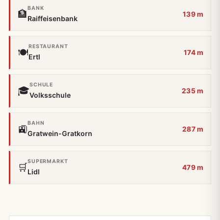
BANK
🏦
139 m
Raiffeisenbank
RESTAURANT
🍽️
174 m
Ertl
SCHULE
🎓
235 m
Volksschule
BAHN
🚉
287 m
Gratwein-Gratkorn
SUPERMARKT
🛒
479 m
Lidl