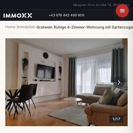
Waagner-Biro-Straße 14, 8020 Graz
+43 676 842 489 900
Home
Immobilien
›
›
Gratwein
›
Ruhige 4-Zimmer-Wohnung mit Gartenzugan
1/17