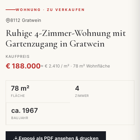
WOHNUNG · ZU VERKAUFEN
8112 Gratwein
Ruhige 4-Zimmer-Wohnung mit
Gartenzugang in Gratwein
KAUFPREIS
€ 188.000
≈ € 2.410 / m² · 78 m² Wohnfläche
78 m²
4
FLÄCHE
ZIMMER
ca. 1967
BAUJAHR
Exposé als PDF ansehen & drucken