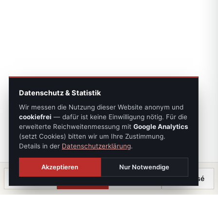
Datenschutz & Statistik
Wir messen die Nutzung dieser Website anonym und
cookiefrei
— dafür ist keine Einwilligung nötig. Für die
erweiterte Reichweitenmessung mit
Google Analytics
(setzt Cookies) bitten wir um Ihre Zustimmung.
Details in der
Datenschutzerklärung
.
Akzeptieren
Nur Notwendige
Anrufen
Termin
Chat
⤓ Exposé