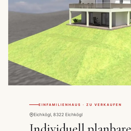
EINFAMILIENHAUS · ZU VERKAUFEN
Eichkögl, 8322 Eichkögl
Individuell planbare