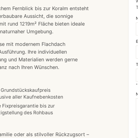
w
chem Fernblick bis zur Koralm entsteht
erbaubare Aussicht, die sonnige
it rund 1219m² Fläche bieten ideale
n naturnaher Umgebung.
eise mit modernem Flachdach
usführung. Ihre individuellen
lung und Materialien werden gerne
ganz nach Ihren Wünschen.
*
 Grundstückskaufpreis
lusive aller Kaufnebenkosten
e Fixpreisgarantie bis zur
tigstellung des Rohbaus
milie oder als stilvoller Rückzugsort –