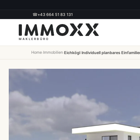
☎
+43 664 51 83 131
Home
Immobilien
›
›
Eichkögl
›
Individuell planbares Einfamili