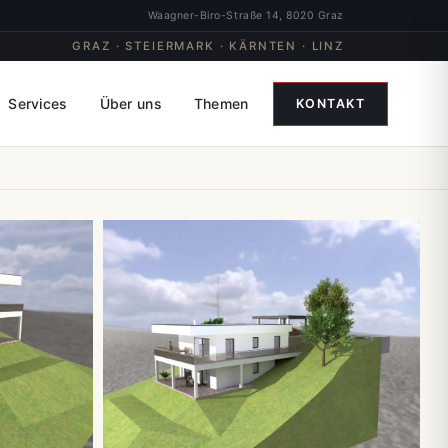
Waagner-Biro-Straße 14, 8020 Graz
GRAZ · STEIERMARK · KÄRNTEN · LINZ
Services
Über uns
Themen
KONTAKT