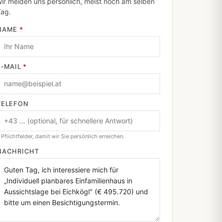
ir melden uns persönlich, meist noch am selben
Tag.
NAME
*
E‑MAIL
*
TELEFON
 Pflichtfelder, damit wir Sie persönlich erreichen.
NACHRICHT