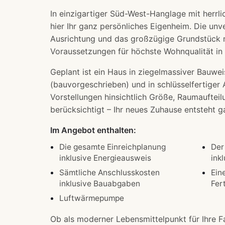
In einzigartiger Süd-West-Hanglage mit herrli
hier Ihr ganz persönliches Eigenheim. Die unv
Ausrichtung und das großzügige Grundstück m
Voraussetzungen für höchste Wohnqualität i
Geplant ist ein Haus in ziegelmassiver Bauw
(bauvorgeschrieben) und in schlüsselfertiger A
Vorstellungen hinsichtlich Größe, Raumauftei
berücksichtigt – Ihr neues Zuhause entsteht 
Im Angebot enthalten:
Die gesamte Einreichplanung
Der
inklusive Energieausweis
ink
Sämtliche Anschlusskosten
Ein
inklusive Bauabgaben
Fer
Luftwärmepumpe
Ob als moderner Lebensmittelpunkt für Ihre Fa