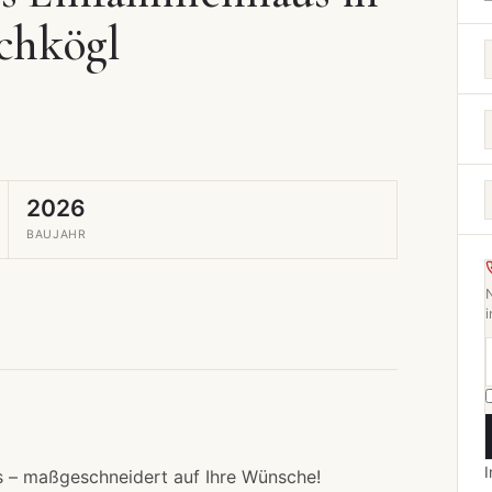
ichkögl
2026
BAUJAHR
i
I
s – maßgeschneidert auf Ihre Wünsche!