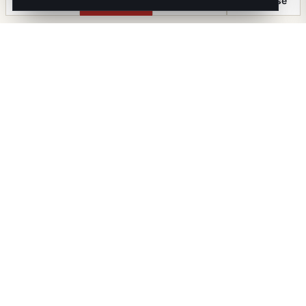
Anrufen
Termin
Chat
⤓ Exposé
Die Immobilien Kanzlei
iX immo GmbH. Staatlich geprüfte Immobilienmakler, -
treuhänder und -verwalter. Mitglied im WKO-
Fachverband.
FN 647643 T · UID ATU82344036 · GISA 39459787