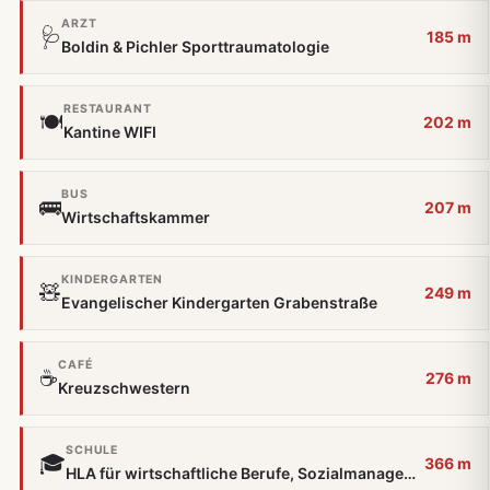
ARZT
🩺
185 m
Boldin & Pichler Sporttraumatologie
RESTAURANT
🍽️
202 m
Kantine WIFI
BUS
🚌
207 m
Wirtschaftskammer
KINDERGARTEN
🧸
249 m
Evangelischer Kindergarten Grabenstraße
CAFÉ
☕
276 m
Kreuzschwestern
SCHULE
🎓
366 m
HLA für wirtschaftliche Berufe, Sozialmanagement