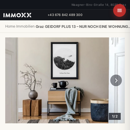
Waagner-Biro-Straße 14, 8020 Graz
+43 676 842 489 300
Home
Immobilien
›
›
Graz
›
GEIDORF PLUS 13 – NUR NOCH EINE WOHNUNG
1/2