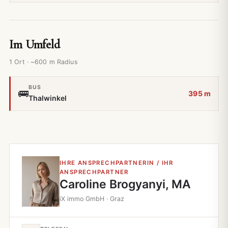
Im Umfeld
1 Ort · ~600 m Radius
BUS
🚌
395 m
Thalwinkel
IHRE ANSPRECHPARTNERIN / IHR
ANSPRECHPARTNER
Caroline Brogyanyi, MA
iX immo GmbH · Graz