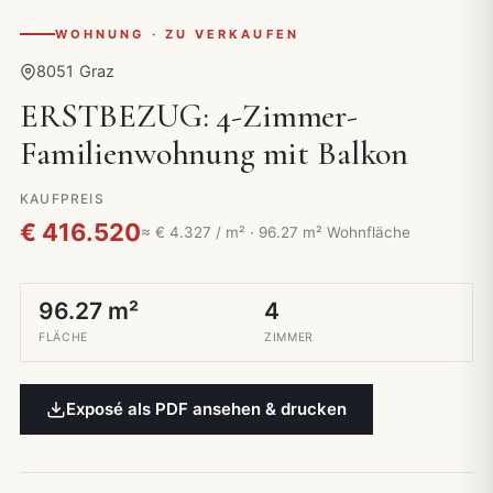
WOHNUNG · ZU VERKAUFEN
8051 Graz
ERSTBEZUG: 4-Zimmer-
Familienwohnung mit Balkon
KAUFPREIS
€ 416.520
≈ € 4.327 / m² · 96.27 m² Wohnfläche
96.27 m²
4
FLÄCHE
ZIMMER
Exposé als PDF ansehen & drucken