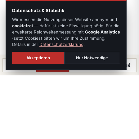
Datenschutz & Statistik
Wir messen die Nutzung dieser Website anonym und
cookiefrei
— dafür ist keine Einwilligung nötig. Für die
erweiterte Reichweitenmessung mit
Google Analytics
(setzt Cookies) bitten wir um Ihre Zustimmung.
Details in der
Datenschutzerklärung
.
Akzeptieren
Nur Notwendige
Anrufen
Termin
Chat
⤓ Exposé