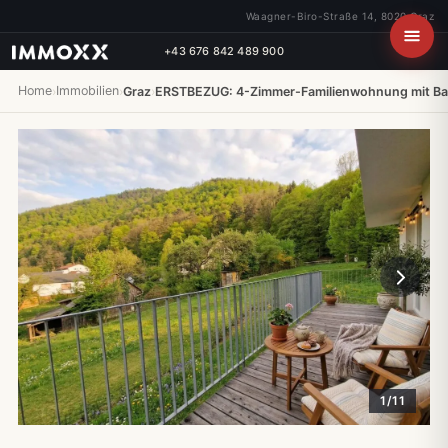
Waagner-Biro-Straße 14, 8020 Graz
+43 676 842 489 900
Home
Immobilien
›
›
Graz
›
ERSTBEZUG: 4-Zimmer-Familienwohnung mit Ba
1/11