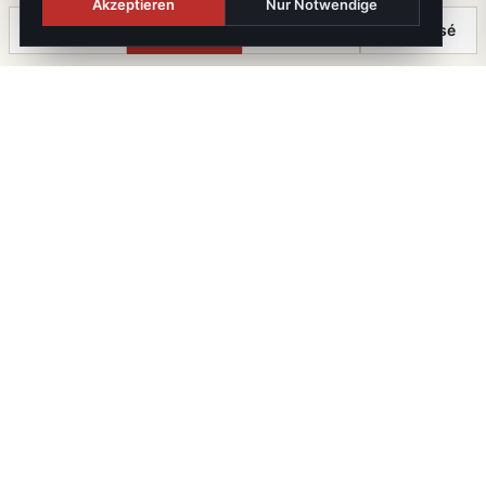
Akzeptieren
Nur Notwendige
Anrufen
Termin
Chat
⤓ Exposé
Die Immobilien Kanzlei
iX immo GmbH. Staatlich geprüfte Immobilienmakler, -
treuhänder und -verwalter. Mitglied im WKO-
Fachverband.
FN 647643 T · UID ATU82344036 · GISA 39459787