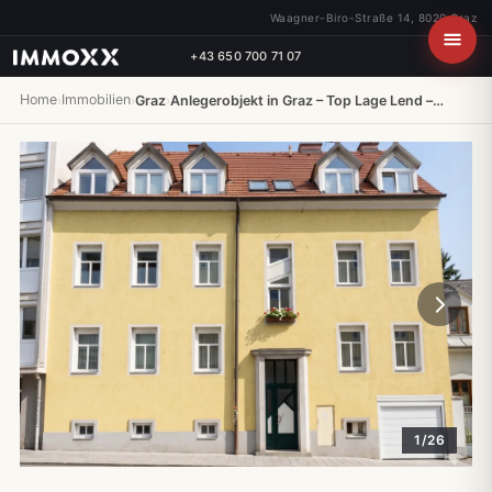
Waagner-Biro-Straße 14, 8020 Graz
+43 650 700 71 07
Home
Immobilien
›
›
Graz
›
Anlegerobjekt in Graz – Top Lage Lend –…
1/26