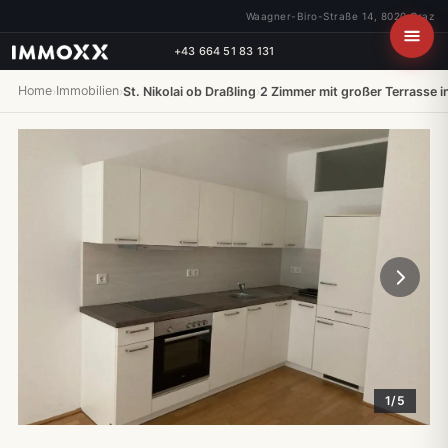
Waagner-Biro-Straße 14, 8020 Graz
+43 664 51 83 131
Home
Immobilien
›
›
St. Nikolai ob Draßling
›
2 Zimmer mit großer Terrasse in
1/5