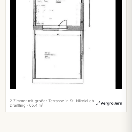
2 Zimmer mit großer Terrasse in St. Nikolai ob
Vergrößern
Draißling · 65.4 m²