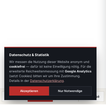
Datenschutz & Statistik
Wir messen die Nutzung dieser Website anonym und
cookiefrei
— dafür ist keine Einwilligung nötig. Für die
erweiterte Reichweitenmessung mit
Google Analytics
(setzt Cookies) bitten wir um Ihre Zustimmung.
Details in der
Datenschutzerklärung
.
Akzeptieren
Nur Notwendige
Anrufen
Termin
Chat
⤓ Exposé