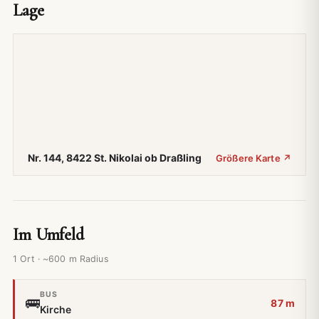
Lage
Nr. 144, 8422 St. Nikolai ob Draßling
Größere Karte ↗
Im Umfeld
1 Ort · ~600 m Radius
BUS
🚌
87 m
Kirche