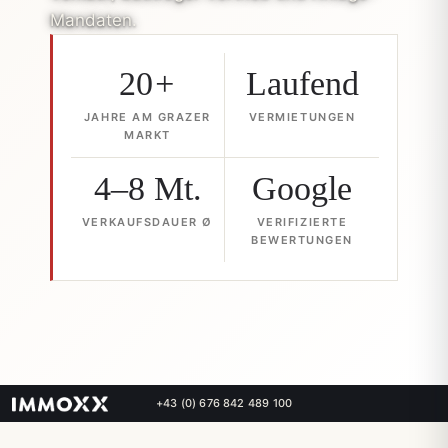
Mandaten.
20
+
Laufend
JAHRE AM GRAZER
VERMIETUNGEN
MARKT
4–8 Mt.
Google
VERKAUFSDAUER Ø
VERIFIZIERTE
BEWERTUNGEN
+43 (0) 676 842 489 100