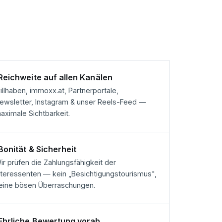
Reichweite auf allen Kanälen
illhaben, immoxx.at, Partnerportale,
ewsletter, Instagram & unser Reels-Feed —
aximale Sichtbarkeit.
Bonität & Sicherheit
ir prüfen die Zahlungsfähigkeit der
nteressenten — kein „Besichtigungs­tourismus",
eine bösen Überraschungen.
Ehrliche Bewertung vorab