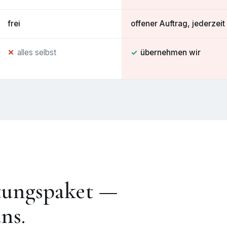
frei
offener Auftrag, jederzei
✕
alles selbst
✓
übernehmen wir
tungspaket —
ns.