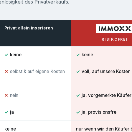
enlosigkeit des Privatverkaufs.
Privat allein inserieren
RISIKOFREI
✓
keine
✓
keine
✕
selbst & auf eigene Kosten
✓
voll, auf unsere Kosten
✕
nein
✓
ja, vorgemerkte Käufer
✓
ja
✓
ja, provisionsfrei
keine
nur wenn
wir
den Käufer 